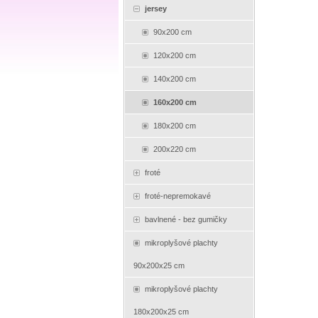
jersey
90x200 cm
120x200 cm
140x200 cm
160x200 cm
180x200 cm
200x220 cm
froté
froté-nepremokavé
bavlnené - bez gumičky
mikroplyšové plachty
90x200x25 cm
mikroplyšové plachty
180x200x25 cm