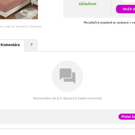
skladom
Vložiť 
Recyklačný poplatok je zarátaný v c
zky majú len ilustračný charakter)
Komentáre
?
Momentálne nie je k dispozícií žiaden komentár
Pridať 