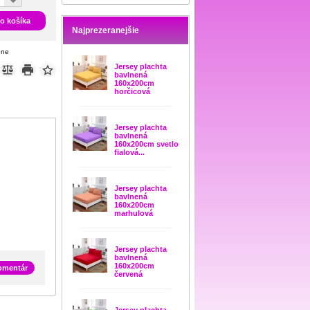
do košíka
Najprezeranejšie
ene
Jersey plachta
bavlnená
160x200cm
horčicová
Jersey plachta
bavlnená
160x200cm svetlo
fialová...
Jersey plachta
bavlnená
160x200cm
marhulová
Jersey plachta
bavlnená
160x200cm
komentár
červená