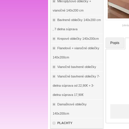
Mikroplyšové obliečky +
vianočné 140x200 cm
Bavlnené obliečky 140x200 cm
(obrá
, 7 dielna súprava
Krepové obliečky 140x200cm
Popis
Flanelové + vianočné obliečky
140x200cm
Vianočné bavlnené obliečky
Vianočné bavlnené obliečky 7-
dielna súprava od 22,90€ + 3-
dielna súprava 17,90€
Damaškové obliečky
140x200cm
PLACHTY