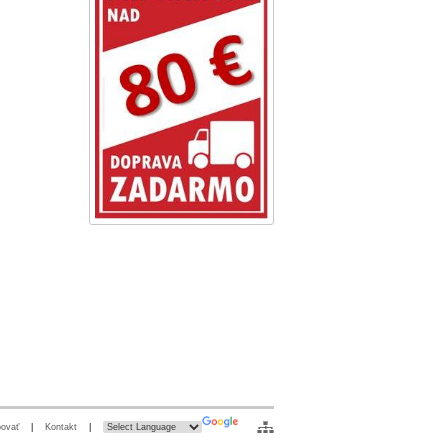
ovať
|
Kontakt
|