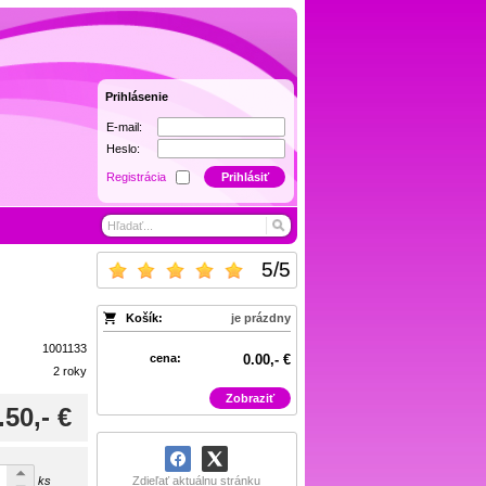
Prihlásenie
E-mail:
Heslo:
Registrácia
Prihlásiť
5
/
5
Košík:
je prázdny
1001133
cena:
0.00,- €
2 roky
Zobraziť
.50,- €
ks
Zdieľať aktuálnu stránku