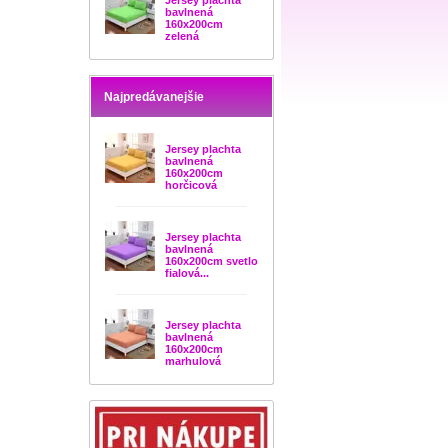
Jersey plachta
bavlnená
160x200cm
zelená
Najpredávanejšie
Jersey plachta
bavlnená
160x200cm
horčicová
Jersey plachta
bavlnená
160x200cm svetlo
fialová...
Jersey plachta
bavlnená
160x200cm
marhulová