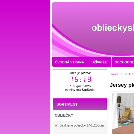
oblieckys
ÚVODNÁ STRANA
UŽÍVATEĽ
OBCHODNÉ
Dnes je
piatok
Úvod
/
PLAC
16:19
Jersey p
7. august 2026
meniny má
Štefánia
SORTIMENT
OBLIEČKY
Bavlnené obliečky 140x200cm