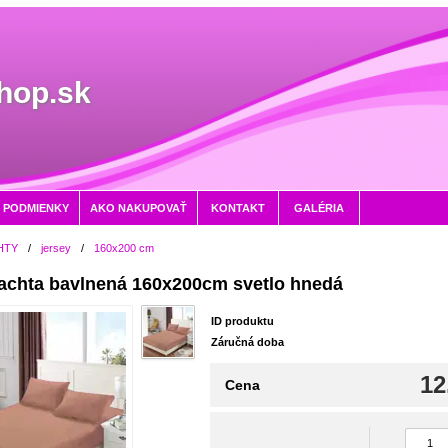
hop.sk
 PODMIENKY
AKO NAKUPOVAŤ
KONTAKT
GALÉRIA
HTY
/
jersey
/
160x200 cm
lachta bavlnená 160x200cm svetlo hnedá
ID produktu
Záručná doba
12
Cena