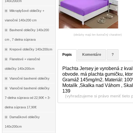
140x200cm
Mikroplyšové obliečky +
vianočné 140x200 cm
Bavlnené obliečky 140x200
(obrázky majú len ilustračný charakter)
cm , 7 dielna súprava
Krepové obliečky 140x200cm
Popis
Komentáre
?
Flanelové + vianočné
Plachta Jersey je vyrobená z kva
obliečky 140x200cm
obvode. má plachta gumičku, ktorá
Vianočné bavlnené obliečky
Gramáž 145mg/m2. Materiál: 100% 
Motalík ,Skalka nad Váhom , Skal
Vianočné bavlnené obliečky
139
(vyhradzujeme si právo meniť tieto 
7-dielna súprava od 22,90€ + 3-
dielna súprava 17,90€
Damaškové obliečky
140x200cm