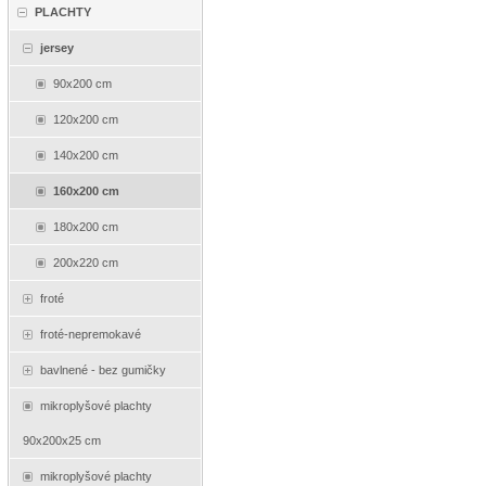
PLACHTY
jersey
90x200 cm
120x200 cm
140x200 cm
160x200 cm
180x200 cm
200x220 cm
froté
froté-nepremokavé
bavlnené - bez gumičky
mikroplyšové plachty
90x200x25 cm
mikroplyšové plachty