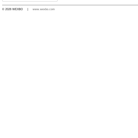
© 2026 WEXBO |
www.wexbo.com