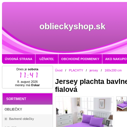
oblieckyshop.sk
ÚVODNÁ STRANA
UŽÍVATEĽ
OBCHODNÉ PODMIENKY
AKO NAKUPO
Dnes je
sobota
Úvod
/
PLACHTY
/
jersey
/
160x200 cm
11:41
Jersey plachta bavl
8. august 2026
meniny má
Oskar
fialová
SORTIMENT
OBLIEČKY
Bavlnené obliečky