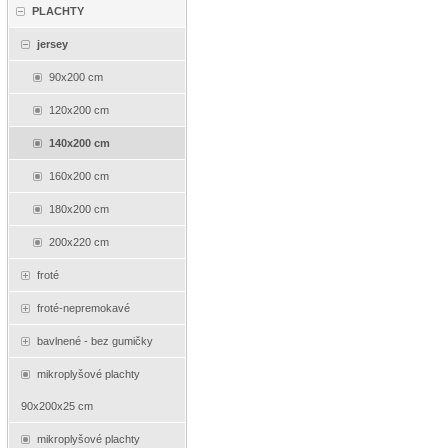
PLACHTY
jersey
90x200 cm
120x200 cm
140x200 cm
160x200 cm
180x200 cm
200x220 cm
froté
froté-nepremokavé
bavlnené - bez gumičky
mikroplyšové plachty
90x200x25 cm
mikroplyšové plachty