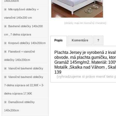
140x200cm
Mikroplyšové obliečky +
vianočné 140x200 cm
(obrázky majú len ilustračný charakter)
Bavlnené obliečky 140x200
cm , 7 dielna súprava
Popis
Komentáre
?
Krepové obliečky 140x200cm
Flanelové + vianočné
Plachta Jersey je vyrobená z kva
obvode. má plachta gumičku, ktorá
obliečky 140x200cm
Gramáž 145mg/m2. Materiál: 100% 
Motalík ,Skalka nad Váhom , Skal
Vianočné bavlnené obliečky
139
(vyhradzujeme si právo meniť tieto 
Vianočné bavlnené obliečky
7-dielna súprava od 22,90€ + 3-
dielna súprava 17,90€
Damaškové obliečky
140x200cm