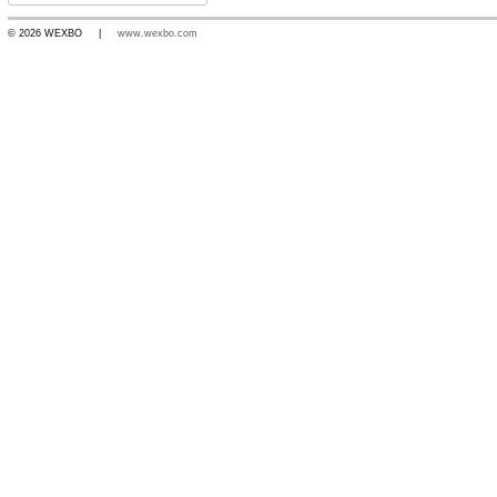
© 2026 WEXBO |
www.wexbo.com