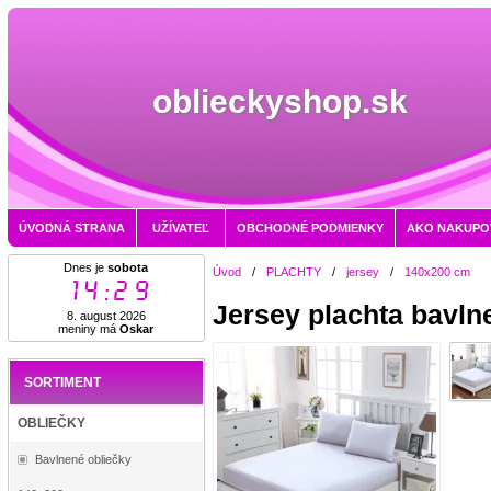
oblieckyshop.sk
ÚVODNÁ STRANA
UŽÍVATEĽ
OBCHODNÉ PODMIENKY
AKO NAKUPO
Dnes je
sobota
Úvod
/
PLACHTY
/
jersey
/
140x200 cm
14:29
Jersey plachta bavln
8. august 2026
meniny má
Oskar
SORTIMENT
OBLIEČKY
Bavlnené obliečky