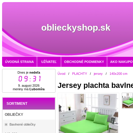
oblieckyshop.sk
ÚVODNÁ STRANA
UŽÍVATEĽ
OBCHODNÉ PODMIENKY
AKO NAKUPO
Dnes je
nedeľa
Úvod
/
PLACHTY
/
jersey
/
140x200 cm
09:31
Jersey plachta bavl
9. august 2026
meniny má
Ľubomíra
SORTIMENT
OBLIEČKY
Bavlnené obliečky