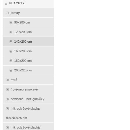
PLACHTY
jersey
90x200 cm
120x200 cm
140x200 cm
160x200 cm
180x200 cm
200x220 cm
froté
froté-nepremokavé
bavlnené - bez gumičky
mikroplyšové plachty
90x200x25 cm
mikroplyšové plachty