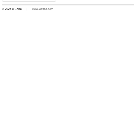
© 2026 WEXBO |
www.wexbo.com