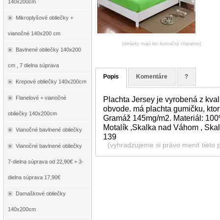
140x200cm
Mikroplyšové obliečky +
vianočné 140x200 cm
(obrázky majú len ilustračný charakter)
Bavlnené obliečky 140x200
cm , 7 dielna súprava
Popis
Komentáre
?
Krepové obliečky 140x200cm
Flanelové + vianočné
Plachta Jersey je vyrobená z kva
obvode. má plachta gumičku, ktorá
obliečky 140x200cm
Gramáž 145mg/m2. Materiál: 100% 
Motalík ,Skalka nad Váhom , Skal
Vianočné bavlnené obliečky
139
(vyhradzujeme si právo meniť tieto 
Vianočné bavlnené obliečky
7-dielna súprava od 22,90€ + 3-
dielna súprava 17,90€
Damaškové obliečky
140x200cm