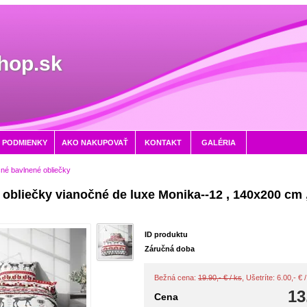
hop.sk
 PODMIENKY
AKO NAKUPOVAŤ
KONTAKT
GALÉRIA
né bavlnené obliečky
obliečky vianočné de luxe Monika--12 , 140x200 cm 
m
ID produktu
Záručná doba
Bežná cena:
19.90,- € / ks
, Ušetríte: 6.00,- €
13
Cena