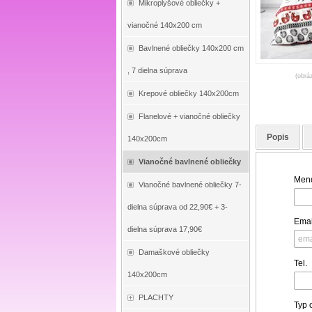
Mikroplyšové obliečky +
vianočné 140x200 cm
Bavlnené obliečky 140x200 cm
, 7 dielna súprava
(obrá
Krepové obliečky 140x200cm
Flanelové + vianočné obliečky
Popis
140x200cm
Vianočné bavlnené obliečky
Meno
Vianočné bavlnené obliečky 7-
dielna súprava od 22,90€ + 3-
Emai
dielna súprava 17,90€
Damaškové obliečky
Tel.
140x200cm
PLACHTY
Typ 