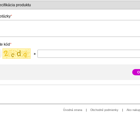
 otázky
*
te kód
*
»
O
Úvodná strana
|
Obchodné podmienky
|
Ako nakup