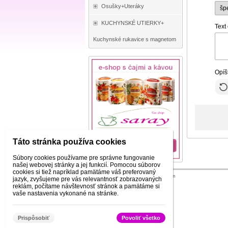
Osušky+Uteráky
KUCHYNSKÉ UTIERKY+
Text
Kuchynské rukavice s magnetom
Opíš
Táto stránka používa cookies
Súbory cookies používame pre správne fungovanie
našej webovej stránky a jej funkcií. Pomocou súborov
cookies si tiež napríklad pamätáme váš preferovaný
© 2026 WEXBO |
www.wexbo.com
jazyk, zvyšujeme pre vás relevantnosť zobrazovaných
reklám, počítame návštevnosť stránok a pamätáme si
vaše nastavenia vykonané na stránke.
Prispôsobiť
Povoliť všetko