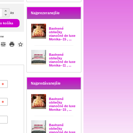
ks
Najprezeranejšie
do košíka
Bavlnené
obliečky
vianočné de luxe
ene
Monika--15 , ...
Bavlnené
obliečky
vianočné de luxe
Monika--11 , ...
Najpredávanejšie
Bavlnené
obliečky
vianočné de luxe
Monika--15 , ...
Bavlnené
obliečky
vianočné de luxe