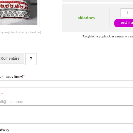
skladom
Vložiť 
zky majú len ilustračný charakter)
Recyklačný poplatok je zarátaný v c
Komentáre
?
 (názov firmy)
*
l
*
otázky