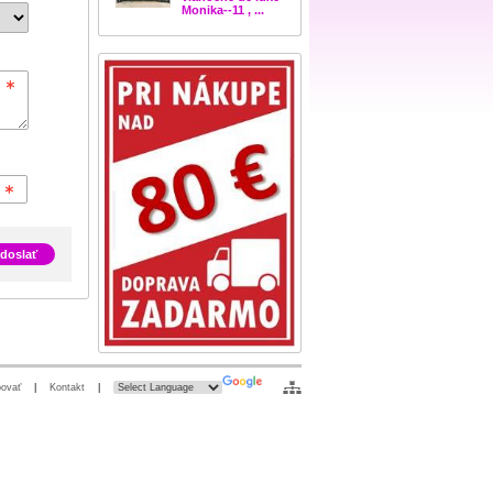
Monika--11 , ...
doslať
ovať
|
Kontakt
|