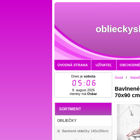
oblieckys
ÚVODNÁ STRANA
UŽÍVATEĽ
OBCHODNÉ
Dnes je
sobota
Úvod
/
Vianoč
05:06
Bavlnené 
8. august 2026
meniny má
Oskar
70x90 c
SORTIMENT
OBLIEČKY
Bavlnené obliečky 140x200cm