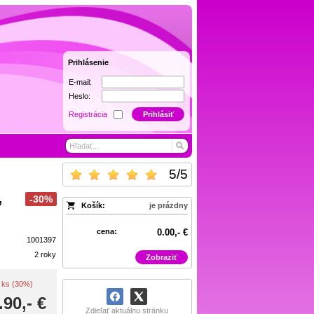
Prihlásenie
E-mail:
Heslo:
Registrácia
Prihlásiť
5
/
5
,
-30%
Košík:
je prázdny
cena:
0.00,- €
1001397
2 roky
Zobraziť
 / ks (30%)
.90,- €
Zdieľať aktuálnu stránku