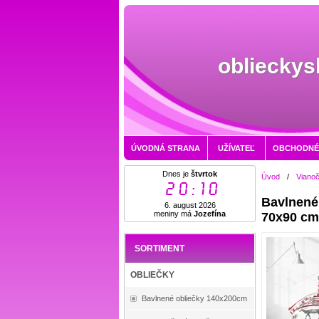
oblieckys
ÚVODNÁ STRANA
UŽÍVATEĽ
OBCHODNÉ
Dnes je
štvrtok
Úvod
/
Vianoč
20:10
Bavlnené 
6. august 2026
meniny má
Jozefína
70x90 c
SORTIMENT
OBLIEČKY
Bavlnené obliečky 140x200cm