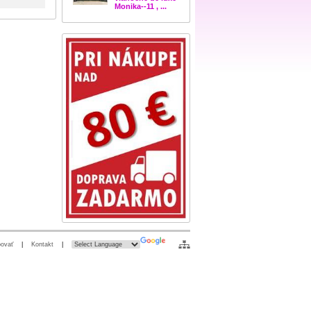
Monika--11 , ...
ovať
|
Kontakt
|