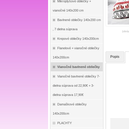
Mikroplyšové obliečky +
vianočné 140x200 cm
Bavlnené obliečky 140x200 cm
, 7 dielna súprava
(obrá
Krepové obliečky 140x200cm
Flanelové + vianočné obliečky
Popis
140x200cm
Vianočné bavlnené obliečky
Vianočné bavlnené obliečky 7-
dielna súprava od 22,90€ + 3-
dielna súprava 17,90€
Damaškové obliečky
140x200cm
PLACHTY