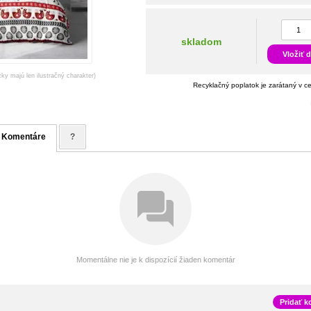
skladom
Vložiť 
zky majú len ilustračný charakter)
Recyklačný poplatok je zarátaný v c
Komentáre
?
Momentálne nie je k dispozícií žiaden komentár
Pridať 