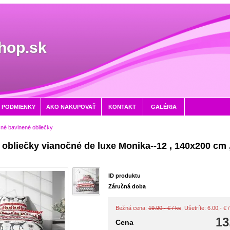
hop.sk
 PODMIENKY
AKO NAKUPOVAŤ
KONTAKT
GALÉRIA
né bavlnené obliečky
obliečky vianočné de luxe Monika--12 , 140x200 cm 
m
ID produktu
Záručná doba
Bežná cena:
19.90,- € / ks
, Ušetríte: 6.00,- €
13
Cena