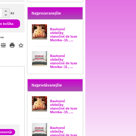
ks
Najprezeranejšie
do košíka
Bavlnené
obliečky
vianočné de luxe
ene
Monika--15 , ...
Bavlnené
obliečky
vianočné de luxe
Monika--11 , ...
Najpredávanejšie
Bavlnené
obliečky
vianočné de luxe
Monika--15 , ...
Bavlnené
obliečky
komentár
vianočné de luxe