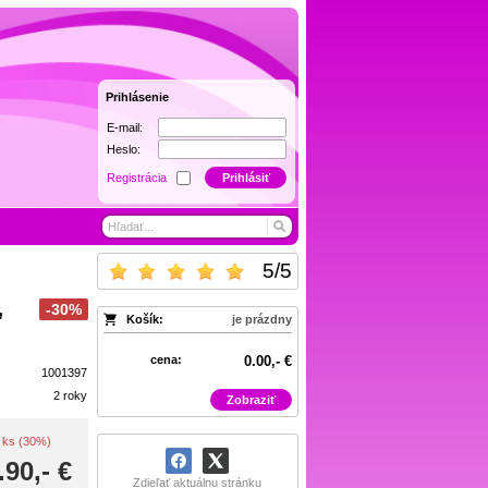
Prihlásenie
E-mail:
Heslo:
Registrácia
Prihlásiť
5
/
5
,
-30%
Košík:
je prázdny
cena:
0.00,- €
1001397
2 roky
Zobraziť
 / ks (30%)
.90,- €
Zdieľať aktuálnu stránku