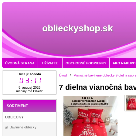
oblieckyshop.sk
ÚVODNÁ STRANA
UŽÍVATEĽ
OBCHODNÉ PODMIENKY
AKO NAKUPO
Dnes je
sobota
Úvod
/
Vianočné bavlnené obliečky 7-dielna súpr
03:11
7 dielna vianočná ba
8. august 2026
meniny má
Oskar
SORTIMENT
OBLIEČKY
Bavlnené obliečky