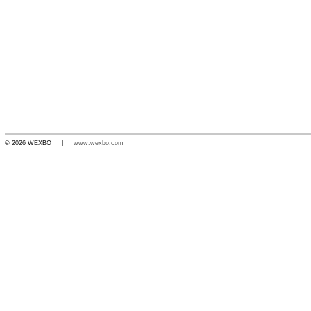
© 2026 WEXBO |
www.wexbo.com