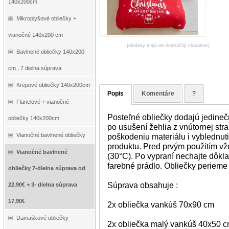
140x200cm
Mikroplyšové obliečky +
vianočné 140x200 cm
(obrázky majú len ilustračný charakter)
Bavlnené obliečky 140x200
cm , 7 dielna súprava
Krepové obliečky 140x200cm
Popis
Komentáre
?
Flanelové + vianočné
Posteľné obliečky dodajú jedineč
obliečky 140x200cm
po usušení žehlia z vnútornej str
Vianočné bavlnené obliečky
poškodeniu materiálu i vyblednuti
produktu. Pred prvým použitím vž
Vianočné bavlnené
(30°C). Po vypraní nechajte dôkl
farebné prádlo. Obliečky perieme
obliečky 7-dielna súprava od
Súprava obsahuje :
22,90€ + 3- dielna súprava
17,90€
2x obliečka vankúš 70x90 cm
Damaškové obliečky
2x obliečka malý vankúš 40x50 