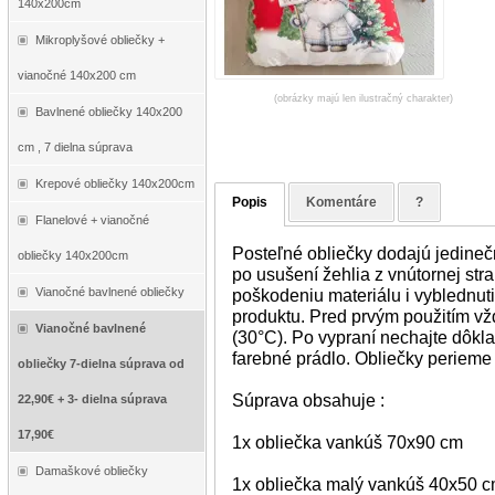
140x200cm
Mikroplyšové obliečky +
vianočné 140x200 cm
(obrázky majú len ilustračný charakter)
Bavlnené obliečky 140x200
cm , 7 dielna súprava
Krepové obliečky 140x200cm
Popis
Komentáre
?
Flanelové + vianočné
Posteľné obliečky dodajú jedineč
obliečky 140x200cm
po usušení žehlia z vnútornej str
Vianočné bavlnené obliečky
poškodeniu materiálu i vyblednuti
produktu. Pred prvým použitím vž
Vianočné bavlnené
(30°C). Po vypraní nechajte dôkl
farebné prádlo. Obliečky perieme
obliečky 7-dielna súprava od
Súprava obsahuje :
22,90€ + 3- dielna súprava
17,90€
1x obliečka vankúš 70x90 cm
Damaškové obliečky
1x obliečka malý vankúš 40x50 