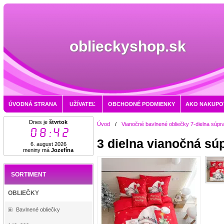
oblieckyshop.sk
ÚVODNÁ STRANA
UŽÍVATEĽ
OBCHODNÉ PODMIENKY
AKO NAKUPO
Dnes je
štvrtok
Úvod
/
Vianočné bavlnené obliečky 7-dielna súpr
08:42
3 dielna vianočná sú
6. august 2026
meniny má
Jozefína
SORTIMENT
OBLIEČKY
Bavlnené obliečky