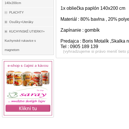
140x200cm
1x obliečka paplón 140x200 cm
PLACHTY
Materiál : 80% bavlna , 20% polye
Osušky+Uteráky
Zapínanie : gombík
KUCHYNSKÉ UTIERKY+
Predajca : Boris Motalík ,Skalka
Kuchynské rukavice s
Tel : 0905 189 139
magnetom
(vyhradzujeme si právo meniť tieto 