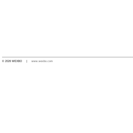
© 2026 WEXBO |
www.wexbo.com