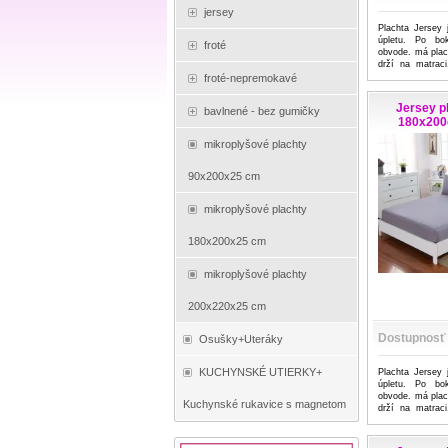
jersey
Plachta Jersey 
úpletu. Po bo
froté
obvode. má plac
drží na matraci
...viac
froté-nepremokavé
Jersey p
bavlnené - bez gumičky
180x200
mikroplyšové plachty
90x200x25 cm
mikroplyšové plachty
180x200x25 cm
mikroplyšové plachty
200x220x25 cm
Dostupnosť
Osušky+Uteráky
KUCHYNSKÉ UTIERKY+
Plachta Jersey 
úpletu. Po bo
obvode. má plac
Kuchynské rukavice s magnetom
drží na matraci
...viac