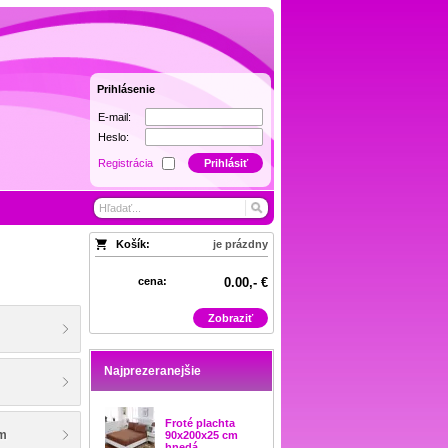
Prihlásenie
E-mail:
Heslo:
Registrácia
Prihlásiť
Košík:
je prázdny
cena:
0.00,- €
Zobraziť
Najprezeranejšie
Froté plachta
cm
90x200x25 cm
hnedá