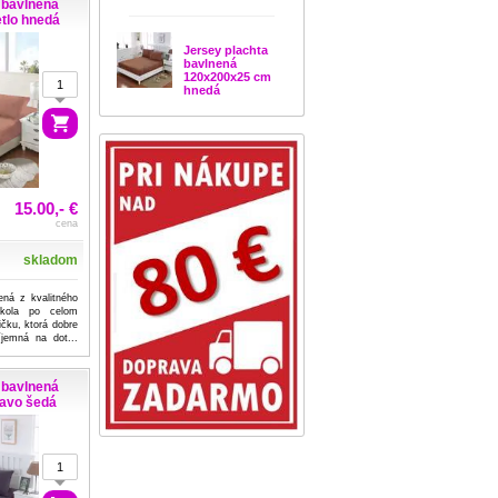
 bavlnená
tlo hnedá
Jersey plachta
bavlnená
120x200x25 cm
hnedá
15.00,- €
cena
skladom
ená z kvalitného
okola po celom
čku, ktorá dobre
íjemná na dot...
 bavlnená
avo šedá