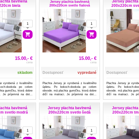
lachta bavlnená
Jersey plachta
Jersey plachta bavlnená
220cm biela
200x220cm svetlo fialová
200x220cm sve
15.00,- €
15.00,- €
cena
cena
skladom
Dostupnosť
vypredané
Dostupnosť
je vyrobená z kvalitného
Plachta Jersey je vyrobená z kvalitného
Plachta Jersey je vyrob
koch-dookola po celom
úpletu. Po bokoch-dookola po celom
úpletu. Po bokoch-do
hta gumičku, ktorá dobre
obvode. má plachta gumičku, ktorá dobre
obvode. má plachta gumi
. Je príjemná na dot...
drží na matraci. Je príjemná na dot...
drží na matraci. Je pr
...viac
...viac
lachta bavlnená
Jersey plachta bavlnená
Jersey plachta
m svetlo modrá
200x220cm svetlo šedá
200x220cm tm