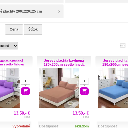
vé plachty 200x220x25 cm
e
Cena
Štítok
Jersey plachta bavlnená
Jersey plachta
lachta bavlnená
m svetlo fialová
180x200cm svetlo hnedá
180x200cm sve
13.50,- €
13.50,- €
cena
cena
vypredané
Dostupnosť
skladom
Dostupnosť