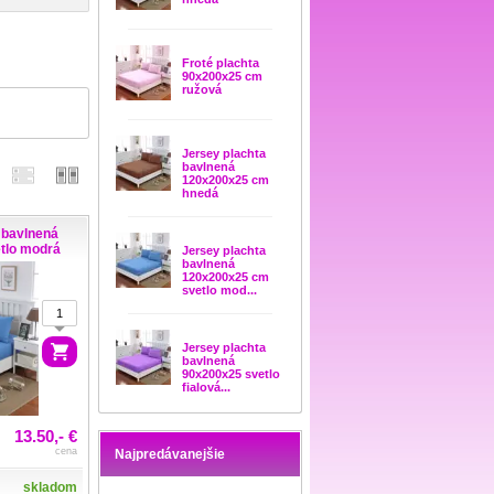
Froté plachta
90x200x25 cm
ružová
Jersey plachta
bavlnená
120x200x25 cm
hnedá
 bavlnená
tlo modrá
Jersey plachta
bavlnená
120x200x25 cm
svetlo mod...
Jersey plachta
bavlnená
90x200x25 svetlo
fialová...
13.50,- €
cena
Najpredávanejšie
skladom