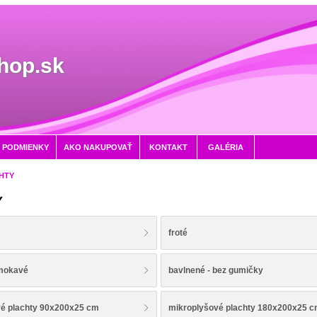
hop.sk
 PODMIENKY
AKO NAKUPOVAŤ
KONTAKT
GALÉRIA
HTY
Y
froté
emokavé
bavlnené - bez gumičky
vé plachty 90x200x25 cm
mikroplyšové plachty 180x200x25 