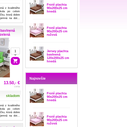
Froté plachta
90x200x25 cm
ená z kvalitného
hnedá
okola po celom
čku, ktorá dobre
íjemná na dot...
Froté plachta
 bavlnená
90x200x25 cm
zelená
ružová
Jersey plachta
bavlnená
120x200x25 cm
hnedá
Najnovšie
13.50,- €
cena
Froté plachta
skladom
90x200x25 cm
hnedá
ená z kvalitného
okola po celom
čku, ktorá dobre
íjemná na dot...
Froté plachta
90x200x25 cm
ružová