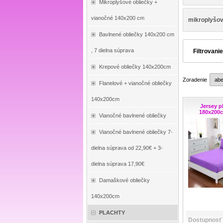
Mikroplyšové obliečky +
vianočné 140x200 cm
mikroplyšo
Bavlnené obliečky 140x200 cm
, 7 dielna súprava
Filtrovani
Krepové obliečky 140x200cm
Zoradenie
Flanelové + vianočné obliečky
140x200cm
Jersey p
180x200c
Vianočné bavlnené obliečky
Vianočné bavlnené obliečky 7-
dielna súprava od 22,90€ + 3-
dielna súprava 17,90€
Damaškové obliečky
140x200cm
PLACHTY
Dostupnosť