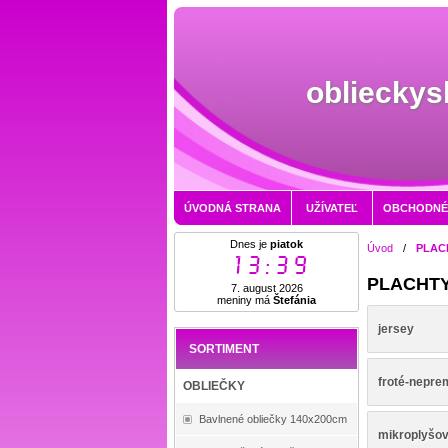
oblieckys
ÚVODNÁ STRANA
UŽÍVATEĽ
OBCHODNÉ
Dnes je
piatok
Úvod
/
PLAC
13:39
PLACHT
7. august 2026
meniny má
Štefánia
jersey
SORTIMENT
froté-nepr
OBLIEČKY
Bavlnené obliečky 140x200cm
mikroplyšo