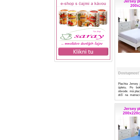
Jersey p
200x
Dostupnosť
Plachta Jersey 
úpletu. Po bo
obvode. má plac
drží na matraci
...viac
Jersey p
200x220c