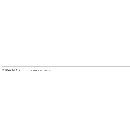
© 2026 WEXBO |
www.wexbo.com