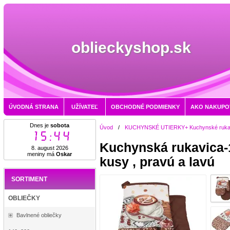
oblieckyshop.sk
ÚVODNÁ STRANA
UŽÍVATEĽ
OBCHODNÉ PODMIENKY
AKO NAKUPO
Dnes je
sobota
Úvod
/
KUCHYNSKÉ UTIERKY+ Kuchynské ruka
15:44
Kuchynská rukavica-
8. august 2026
meniny má
Oskar
kusy , pravú a lavú
SORTIMENT
OBLIEČKY
Bavlnené obliečky