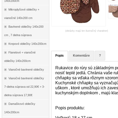
140x200cm
Mikroplyšové obliečky +
vianočné 140x200 cm
Bavlnené obliečky 140x200
(obrázky majú len ilustračný charakter)
cm , 7 dielna súprava
Krepové obliečky 140x200cm
Flanelové + vianočné
Popis
Komentáre
?
obliečky 140x200cm
Rukavice do rúry sú základným 
Vianočné bavlnené obliečky
nosiť teplé jedlá. Chránia vaše 
chňapky sa vďaka rôznym vzorom
Vianočné bavlnené obliečky
Kuchynské chňapky sa vyznačujú
7-dielna súprava od 22,90€ + 3-
uškom , ktoré umožňujú ich zave
kuchynským doplnkom , majú klasi
dielna súprava 17,90€
Damaškové obliečky
Popis produktu:
140x200cm
Veľkosť: 18 x 27 cm