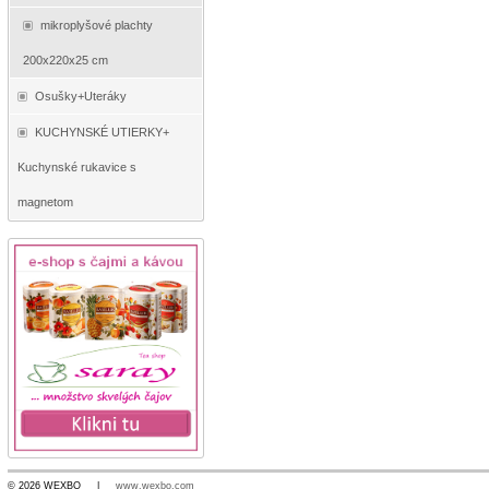
mikroplyšové plachty
200x220x25 cm
Osušky+Uteráky
KUCHYNSKÉ UTIERKY+
Kuchynské rukavice s
magnetom
© 2026 WEXBO |
www.wexbo.com