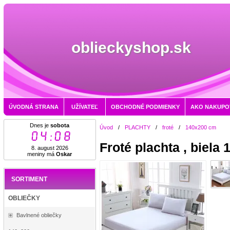
oblieckyshop.sk
ÚVODNÁ STRANA
UŽÍVATEĽ
OBCHODNÉ PODMIENKY
AKO NAKUPO
Dnes je
sobota
Úvod
/
PLACHTY
/
froté
/
140x200 cm
04:08
Froté plachta , biela
8. august 2026
meniny má
Oskar
SORTIMENT
OBLIEČKY
Bavlnené obliečky