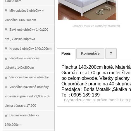
140x200cm
Mikroplyšové obliečky +
vianočné 140x200 cm
(obrázky majú len ilustračný charakter)
Bavlnené obliečky 140x200
cm , 7 dielna súprava
Krepové obliečky 140x200cm
Popis
Komentáre
?
Flanelové + vianočné
Plachta 140x200cm froté. Materiá
obliečky 140x200cm
Gramáž: cca170 gr. na meter štvo
Vianočné bavlnené obliečky
po celom obvode. Všetky plachty 
Odporúčané pranie na 40 stupńo
Vianočné bavlnené obliečky
Predajca : Boris Motalík ,Skalka
Tel : 0905 189 139
7-dielna súprava od 22,90€ + 3-
(vyhradzujeme si právo meniť tieto 
dielna súprava 17,90€
Damaškové obliečky
140x200cm