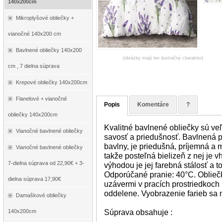
140x200cm
Mikroplyšové obliečky +
vianočné 140x200 cm
Bavlnené obliečky 140x200
(obrázky majú len ilustračný charakter)
cm , 7 dielna súprava
Krepové obliečky 140x200cm
Flanelové + vianočné
Popis
Komentáre
?
obliečky 140x200cm
Kvalitné bavlnené obliečky sú ve
Vianočné bavlnené obliečky
savosť a priedušnosť. Bavlnená p
bavlny, je priedušná, príjemná a 
Vianočné bavlnené obliečky
takže posteľná bielizeň z nej je 
7-dielna súprava od 22,90€ + 3-
výhodou je jej farebná stálosť a t
Odporúčané pranie: 40°C. Oblieč
dielna súprava 17,90€
uzávermi v pracích prostriedkoch 
oddelene. Vyobrazenie farieb sa m
Damaškové obliečky
Súprava obsahuje :
140x200cm