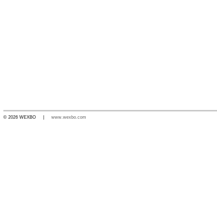
© 2026 WEXBO |
www.wexbo.com