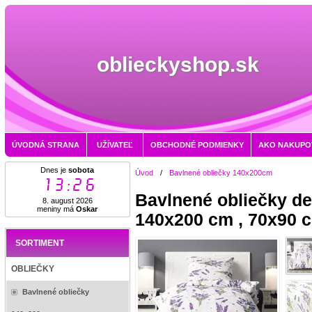
oblieckyshop.sk
ÚVODNÁ STRANA
UŽÍVATEĽ
OBCHODNÉ PODMIENKY
AKO NAKUPO
Dnes je
sobota
Úvod
/
Bavlnené obliečky 140x200cm
13:26
Bavlnené obliečky de
8. august 2026
meniny má
Oskar
140x200 cm , 70x90 
SORTIMENT
OBLIEČKY
Bavlnené obliečky