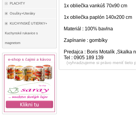
PLACHTY
1x obliečka vankúš 70x90 cm
Osušky+Uteráky
1x obliečka paplón 140x200 cm
KUCHYNSKÉ UTIERKY+
Materiál : 100% bavlna
Kuchynské rukavice s
Zapínanie : gombíky
magnetom
Predajca : Boris Motalík ,Skalka
Tel : 0905 189 139
(vyhradzujeme si právo meniť tieto 