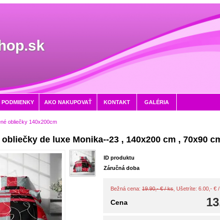
hop.sk
 PODMIENKY
AKO NAKUPOVAŤ
KONTAKT
GALÉRIA
ené obliečky 140x200cm
obliečky de luxe Monika--23 , 140x200 cm , 70x90 c
ID produktu
Záručná doba
Bežná cena:
19.90,- € / ks
, Ušetríte: 6.00,- €
13
Cena