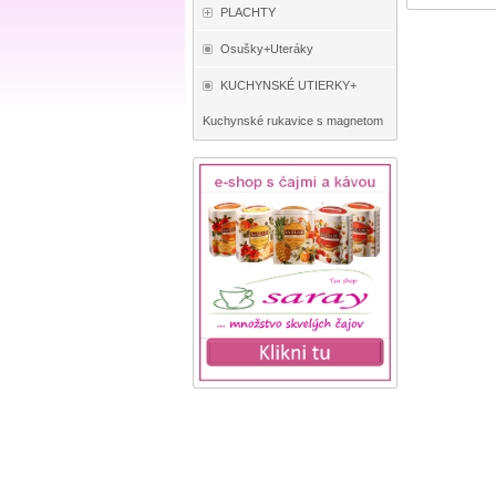
PLACHTY
Osušky+Uteráky
KUCHYNSKÉ UTIERKY+
Kuchynské rukavice s magnetom