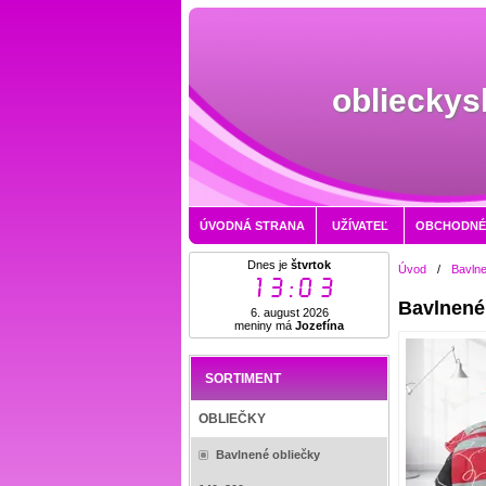
oblieckys
ÚVODNÁ STRANA
UŽÍVATEĽ
OBCHODNÉ
Dnes je
štvrtok
Úvod
/
Bavln
13:03
Bavlnené 
6. august 2026
meniny má
Jozefína
SORTIMENT
OBLIEČKY
Bavlnené obliečky