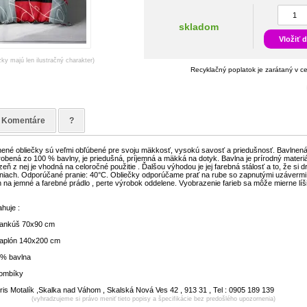
skladom
Vložiť 
zky majú len ilustračný charakter)
Recyklačný poplatok je zarátaný v c
Komentáre
?
lnené obliečky sú veľmi obľúbené pre svoju mäkkosť, vysokú savosť a priedušnosť. Bavlnen
yrobená zo 100 % bavlny, je priedušná, príjemná a mäkká na dotyk. Bavlna je prírodný materiá
izeň z nej je vhodná na celoročné použitie . Ďalšou výhodou je jej farebná stálosť a to, že si dr
iach. Odporúčané pranie: 40°C. Obliečky odporúčame prať na rube so zapnutými uzávermi
 na jemné a farebné prádlo , perte výrobok oddelene. Vyobrazenie farieb sa môže mierne líš
huje :
vankúš 70x90 cm
paplón 140x200 cm
00% bavlna
gombíky
ris Motalík ,Skalka nad Váhom , Skalská Nová Ves 42 , 913 31 , Tel : 0905 189 139
(vyhradzujeme si právo meniť tieto popisy a špecifikácie bez predošlého upozornenia)