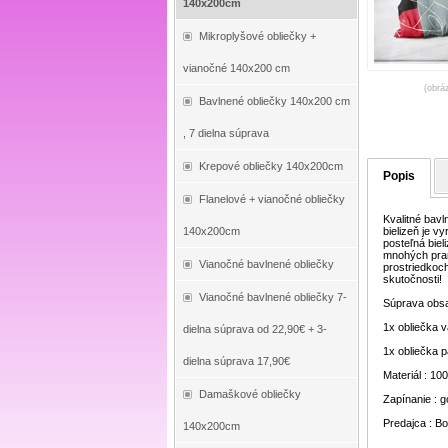
140x200cm
Mikroplyšové obliečky +
vianočné 140x200 cm
(obrá
Bavlnené obliečky 140x200 cm
, 7 dielna súprava
Krepové obliečky 140x200cm
Popis
Flanelové + vianočné obliečky
Kvalitné bav
140x200cm
bielizeň je v
posteľná biel
mnohých pran
Vianočné bavlnené obliečky
prostriedkoch
skutočnosti!
Vianočné bavlnené obliečky 7-
Súprava obsa
1x obliečka 
dielna súprava od 22,90€ + 3-
1x obliečka 
dielna súprava 17,90€
Materiál : 1
Damaškové obliečky
Zapínanie : 
Predajca : Bo
140x200cm