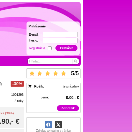
Prihlásenie
E-mail:
Heslo:
Registrácia
Prihlásiť
5
/
5
m
-30%
Košík:
je prázdny
1001293
cena:
0.00,- €
2 roky
Zobraziť
 / ks (30%)
.90,- €
Zdieľať aktuálnu stránku