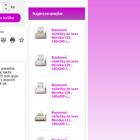
ks
Najprezeranejšie
do košíka
Bavlnené
ene
obliečky de luxe
Monika-131 ,
140x200 c...
Bavlnené
obliečky de luxe
Monika-129 ,
á posteľná
140x200 c...
l, takže
ží tvar aj po
 v pracích
iť od
Bavlnené
obliečky de luxe
Monika-126 ,
140x200 c...
Bavlnené
obliečky de luxe
Monika-121 ,
140x200 c...