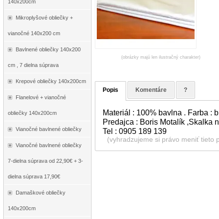
140x200cm
Mikroplyšové obliečky +
vianočné 140x200 cm
Bavlnené obliečky 140x200
(obrázky majú len ilustračný charakter)
cm , 7 dielna súprava
Krepové obliečky 140x200cm
Popis
Komentáre
?
Flanelové + vianočné
Materiál : 100% bavlna . Farba : b
obliečky 140x200cm
Predajca : Boris Motalík ,Skalka
Vianočné bavlnené obliečky
Tel : 0905 189 139
(vyhradzujeme si právo meniť tieto 
Vianočné bavlnené obliečky
7-dielna súprava od 22,90€ + 3-
dielna súprava 17,90€
Damaškové obliečky
140x200cm