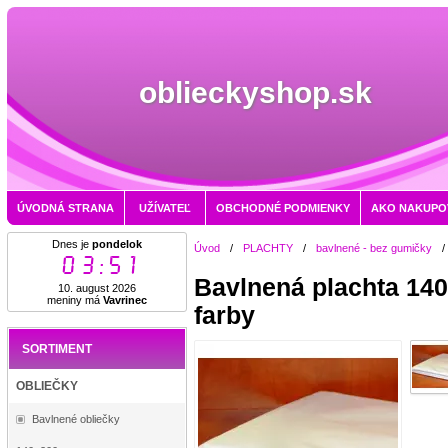
oblieckyshop.sk
ÚVODNÁ STRANA
UŽÍVATEĽ
OBCHODNÉ PODMIENKY
AKO NAKUPO
Dnes je
pondelok
Úvod
/
PLACHTY
/
bavlnené - bez gumičky
/
03:51
Bavlnená plachta 14
10. august 2026
meniny má
Vavrinec
farby
SORTIMENT
OBLIEČKY
Bavlnené obliečky