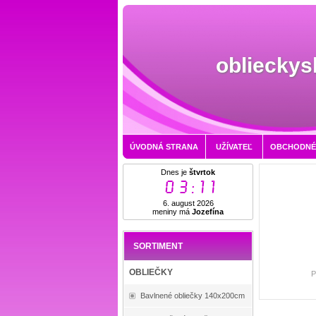
oblieckys
ÚVODNÁ STRANA
UŽÍVATEĽ
OBCHODNÉ
Dnes je
štvrtok
03:11
6. august 2026
meniny má
Jozefína
SORTIMENT
OBLIEČKY
P
Bavlnené obliečky 140x200cm