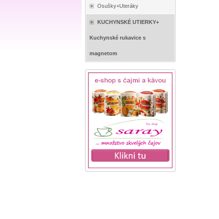
Osušky+Uteráky
KUCHYNSKÉ UTIERKY+
Kuchynské rukavice s
magnetom