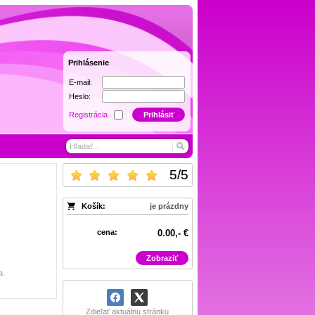
Prihlásenie
E-mail:
Heslo:
Registrácia
Prihlásiť
5
/
5
Košík:
je prázdny
cena:
0.00,- €
Zobraziť
a.
Zdieľať aktuálnu stránku