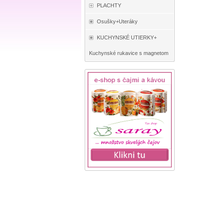
PLACHTY
Osušky+Uteráky
KUCHYNSKÉ UTIERKY+
Kuchynské rukavice s magnetom