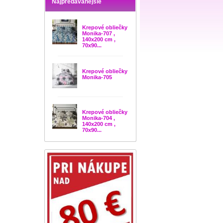
Najpredávanejšie
Krepové obliečky
Monika-707 ,
140x200 cm ,
70x90...
Krepové obliečky
Monika-705
Krepové obliečky
Monika-704 ,
140x200 cm ,
70x90...