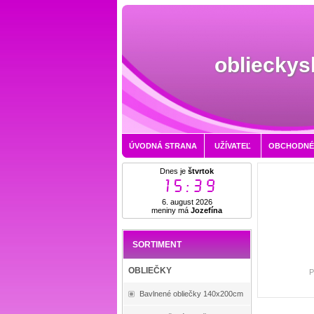
oblieckys
ÚVODNÁ STRANA
UŽÍVATEĽ
OBCHODNÉ
Dnes je
štvrtok
15:39
6. august 2026
meniny má
Jozefína
SORTIMENT
OBLIEČKY
P
Bavlnené obliečky 140x200cm