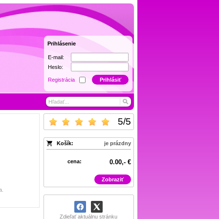
Prihlásenie
E-mail:
Heslo:
Registrácia
Prihlásiť
5
/
5
Košík:
je prázdny
cena:
0.00,- €
Zobraziť
a.
Zdieľať aktuálnu stránku