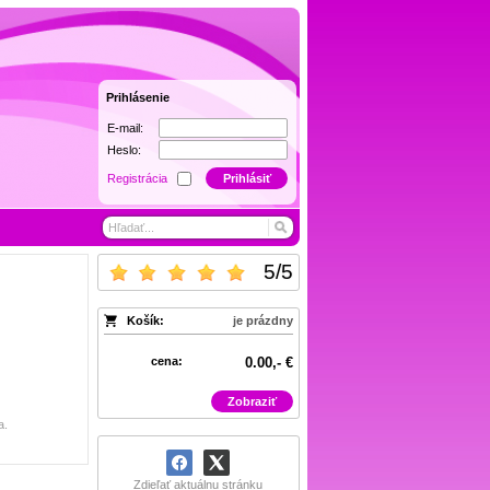
Prihlásenie
E-mail:
Heslo:
Registrácia
Prihlásiť
5
/
5
Košík:
je prázdny
cena:
0.00,- €
Zobraziť
a.
Zdieľať aktuálnu stránku