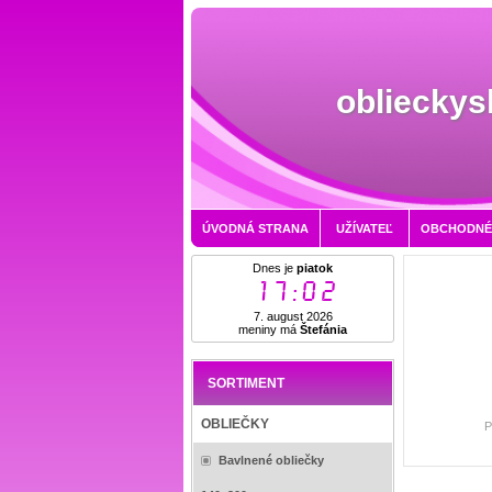
oblieckys
ÚVODNÁ STRANA
UŽÍVATEĽ
OBCHODNÉ
Dnes je
piatok
17:02
7. august 2026
meniny má
Štefánia
SORTIMENT
OBLIEČKY
P
Bavlnené obliečky