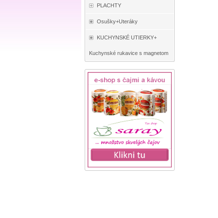
PLACHTY
Osušky+Uteráky
KUCHYNSKÉ UTIERKY+
Kuchynské rukavice s magnetom