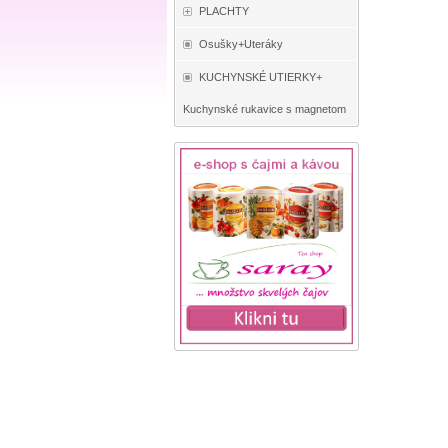
PLACHTY
Osušky+Uteráky
KUCHYNSKÉ UTIERKY+
Kuchynské rukavice s magnetom