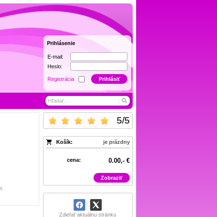
Prihlásenie
E-mail:
Heslo:
Registrácia
Prihlásiť
5
/
5
Košík:
je prázdny
cena:
0.00,- €
Zobraziť
a.
Zdieľať aktuálnu stránku