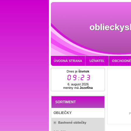
oblieckys
ÚVODNÁ STRANA
UŽÍVATEĽ
OBCHODNÉ
Dnes je
štvrtok
09:23
6. august 2026
meniny má
Jozefína
SORTIMENT
OBLIEČKY
P
Bavlnené obliečky