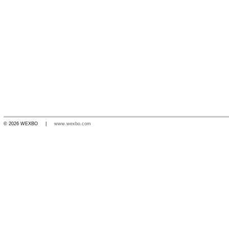
© 2026 WEXBO |
www.wexbo.com