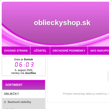
oblieckyshop.sk
ÚVODNÁ STRANA
UŽÍVATEĽ
OBCHODNÉ PODMIENKY
AKO NAKUPO
Dnes je
štvrtok
06:03
6. august 2026
meniny má
Jozefína
SORTIMENT
Produkt neexistuje alebo je neaktívny.
OBLIEČKY
Bavlnené obliečky