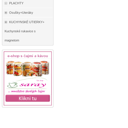
PLACHTY
Osušky+Uteráky
KUCHYNSKÉ UTIERKY+
Kuchynské rukavice s
magnetom