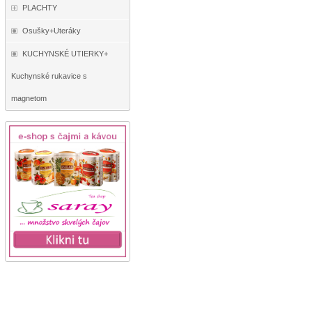
PLACHTY
Osušky+Uteráky
KUCHYNSKÉ UTIERKY+
Kuchynské rukavice s
magnetom