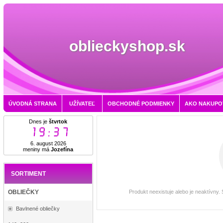
oblieckyshop.sk
ÚVODNÁ STRANA
UŽÍVATEĽ
OBCHODNÉ PODMIENKY
AKO NAKUPO
Dnes je
štvrtok
19:37
6. august 2026
meniny má
Jozefína
SORTIMENT
Produkt neexistuje alebo je neaktívny.
OBLIEČKY
Bavlnené obliečky