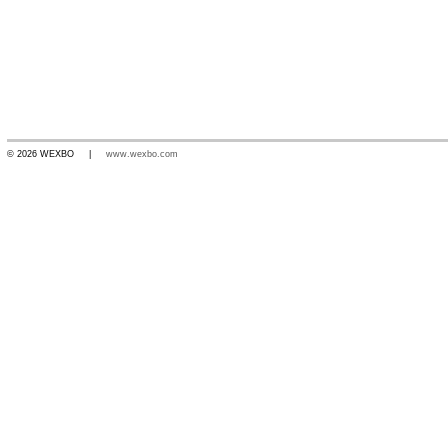
© 2026 WEXBO |
www.wexbo.com